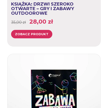
KSIĄŻKA: DRZWI SZEROKO
OTWARTE – GRY I ZABAWY
OUTDOOROWE
Pierwotna
Aktualna
28,00
zł
35,00
zł
cena
cena
ZOBACZ PRODUKT
wynosiła:
wynosi:
35,00 zł.
28,00 zł.