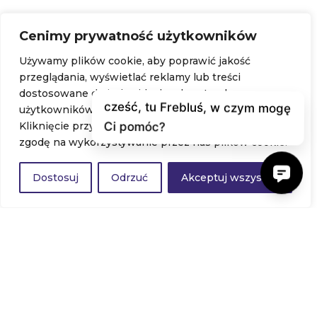
Platforma z kursami
Cenimy prywatność użytkowników
Sklep
Używamy plików cookie, aby poprawić jakość
przeglądania, wyświetlać reklamy lub treści
Nasze książki i publikacje
dostosowane do indywidualnych potrzeb
Pomoce dydaktyczne
użytkowników oraz analizować ruch na stronie.
Kliknięcie przycisku „Akceptuj wszystkie” oznacza
Szkolenia stacjonarne
zgodę na wykorzystywanie przez nas plików cookie.
WAŻNE LINKI
Dostosuj
Odrzuć
Akceptuj wszystko
Polityka prywatności
Regulamin strony
Kontakt
NEWSLETTER
Nie bój się zapisać do naszego newslettera -