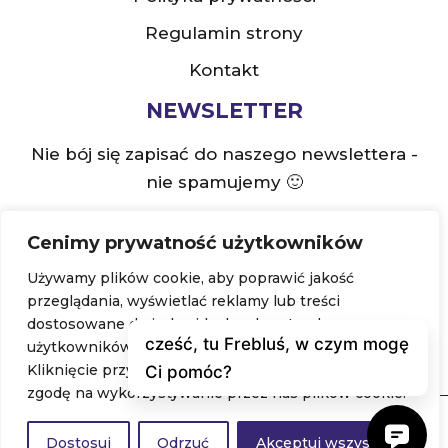
Regulamin strony
Kontakt
NEWSLETTER
Nie bój się zapisać do naszego newslettera -
nie spamujemy 🙂
Cenimy prywatność użytkowników
Używamy plików cookie, aby poprawić jakość
Zapisz się
przeglądania, wyświetlać reklamy lub treści
dostosowane do indywidualnych potrzeb
Podając maila akceptujesz naszą
politykę prywatności
.
użytkowników oraz analizować ruch na stronie.
Kliknięcie przycisku „Akceptuj wszystkie” oznacza
zgodę na wykorzystywanie przez nas plików cookie.
Copyright © 2026 Froebel.pl
Niektóre zdjęcia pochodzą z
www.freepik.pl
Dostosuj
Odrzuć
Akceptuj wszystko