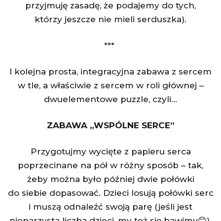
przyjmuję zasadę, że podajemy do tych,
którzy jeszcze nie mieli serduszka).
***
I kolejna prosta, integracyjna zabawa z sercem
w tle, a właściwie z sercem w roli głównej –
dwuelementowe puzzle, czyli…
ZABAWA „WSPÓLNE SERCE”
Przygotujmy wycięte z papieru serca
poprzecinane na pół w różny sposób – tak,
żeby można było później dwie połówki
do siebie dopasować. Dzieci losują połówki serc
i muszą odnaleźć swoją parę (jeśli jest
nieparzysta liczba dzieci, my też się bawimy😊).