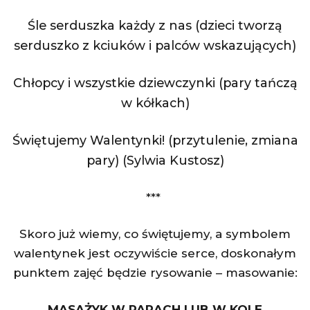
Śle serduszka każdy z nas (dzieci tworzą
serduszko z kciuków i palców wskazujących)
Chłopcy i wszystkie dziewczynki (pary tańczą
w kółkach)
Świętujemy Walentynki! (przytulenie, zmiana
pary) (Sylwia Kustosz)
***
Skoro już wiemy, co świętujemy, a symbolem
walentynek jest oczywiście serce, doskonałym
punktem zajęć będzie rysowanie – masowanie:
MASAŻYK W PARACH LUB W KOLE