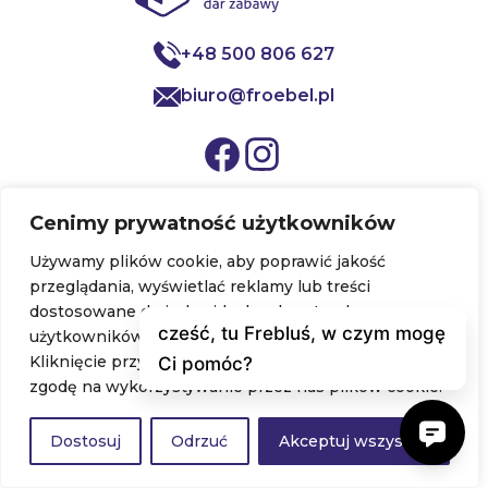
+48 500 806 627
biuro@froebel.pl
Cenimy prywatność użytkowników
NASZA OFERTA
Używamy plików cookie, aby poprawić jakość
Platforma z kursami
przeglądania, wyświetlać reklamy lub treści
dostosowane do indywidualnych potrzeb
Sklep
użytkowników oraz analizować ruch na stronie.
Nasze książki i publikacje
Kliknięcie przycisku „Akceptuj wszystkie” oznacza
zgodę na wykorzystywanie przez nas plików cookie.
Pomoce dydaktyczne
Szkolenia stacjonarne
Dostosuj
Odrzuć
Akceptuj wszystko
WAŻNE LINKI