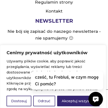
Regulamin strony
Kontakt
NEWSLETTER
Nie bój się zapisać do naszego newslettera -
nie spamujemy 🙂
Cenimy prywatność użytkowników
Używamy plików cookie, aby poprawić jakość
Zapisz się
przeglądania, wyświetlać reklamy lub treści
dostosowane do indywidualnych potrzeb
Podając maila akceptujesz naszą
politykę prywatności
.
użytkowników oraz analizować ruch na stronie.
Kliknięcie przycisku „Akceptuj wszystkie” oznacza
zgodę na wykorzystywanie przez nas plików cookie.
Copyright © 2026 Froebel.pl
Niektóre zdjęcia pochodzą z
www.freepik.pl
Dostosuj
Odrzuć
Akceptuj wszystko
Strona stworzona przez
Ercoding