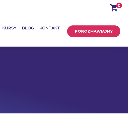
0
KURSY
BLOG
KONTAKT
POROZMAWIAJMY
czycieli im. F Froebla