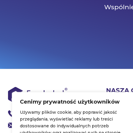
Wspólnie
NASZA 
Cenimy prywatność użytkowników
Platforma
Używamy plików cookie, aby poprawić jakość
+48 500 806 627
Sklep
przeglądania, wyświetlać reklamy lub treści
biuro@froebel.pl
Nasze ksią
dostosowane do indywidualnych potrzeb
użytkowników oraz analizować ruch na stronie.