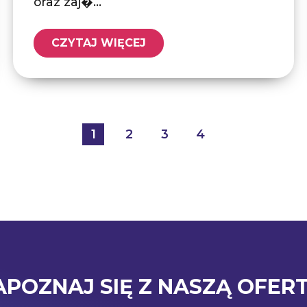
oraz zaj�...
CZYTAJ WIĘCEJ
1
2
3
4
APOZNAJ SIĘ Z NASZĄ OFERT