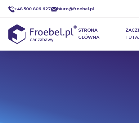
+48 500 806 627
biuro@froebel.pl
STRONA
ZACZ
GŁÓWNA
TUTA