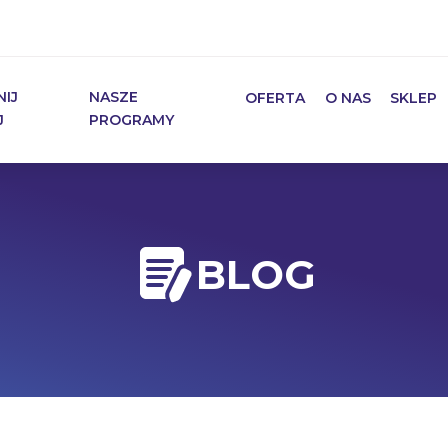
NIJ
NASZE
OFERTA
O NAS
SKLEP
J
PROGRAMY
Ośrodek Doskonalenia Nau
BLOG