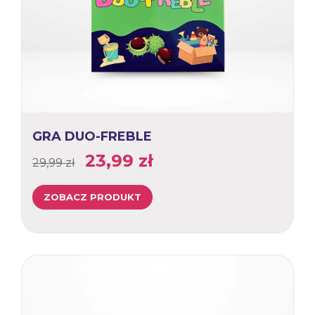
GRA DUO-FREBLE
Pierwotna
Aktualna
23,99
zł
29,99
zł
cena
cena
ZOBACZ PRODUKT
wynosiła:
wynosi:
29,99 zł.
23,99 zł.