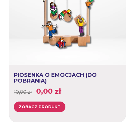
PIOSENKA O EMOCJACH (DO
POBRANIA)
Pierwotna
Aktualna
0,00
zł
10,00
zł
cena
cena
ZOBACZ PRODUKT
wynosiła:
wynosi:
10,00 zł.
0,00 zł.