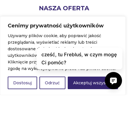
NASZA OFERTA
Platforma z kursami
Cenimy prywatność użytkowników
Sklep
Używamy plików cookie, aby poprawić jakość
przeglądania, wyświetlać reklamy lub treści
Nasze książki i publikacje
dostosowane do indywidualnych potrzeb
Pomoce dydaktyczne
użytkowników oraz analizować ruch na stronie.
Kliknięcie przycisku „Akceptuj wszystkie” oznacza
Szkolenia stacjonarne
zgodę na wykorzystywanie przez nas plików cookie.
WAŻNE LINKI
Dostosuj
Odrzuć
Akceptuj wszystko
Polityka prywatności
Regulamin strony
Kontakt
NEWSLETTER