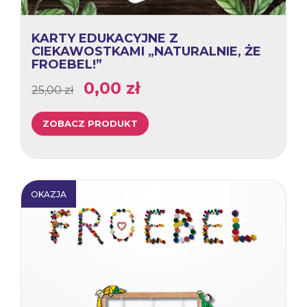
KARTY EDUKACYJNE Z
CIEKAWOSTKAMI „NATURALNIE, ŻE
FROEBEL!”
Pierwotna
Aktualna
0,00
zł
25,00
zł
cena
cena
ZOBACZ PRODUKT
wynosiła:
wynosi:
25,00 zł.
0,00 zł.
OKAZJA