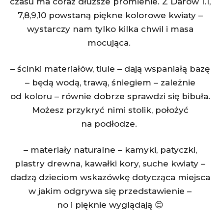
czasu ma coraz dłuższe promienie. Z Darów 1.1,
7,8,9,10 powstaną piękne kolorowe kwiaty –
wystarczy nam tylko kilka chwil i masa
mocująca.
– ścinki materiałów, tiule – dają wspaniałą bazę
– będą wodą, trawą, śniegiem – zależnie
od koloru – równie dobrze sprawdzi się bibuła.
Możesz przykryć nimi stolik, położyć
na podłodze.
– materiały naturalne – kamyki, patyczki,
plastry drewna, kawałki kory, suche kwiaty –
dadzą dzieciom wskazówkę dotycząca miejsca
w jakim odgrywa się przedstawienie –
no i pięknie wyglądają 😊