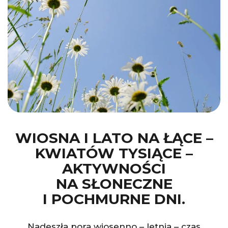
WIOSNA I LATO NA ŁĄCE –
KWIATÓW TYSIĄCE –
AKTYWNOŚCI
NA SŁONECZNE
I POCHMURNE DNI.
Nadeszła pora wiosenno – letnia – czas