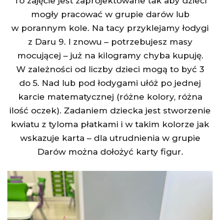
To zajęcie jest zaprojektowane tak aby dzieci
mogły pracować w grupie darów lub
w porannym kole. Na tacy przyklejamy łodygi
z Daru 9. I znowu – potrzebujesz masy
mocującej – już na kilogramy chyba kupuję.
W zależności od liczby dzieci mogą to być 3
do 5. Nad lub pod łodygami ułóż po jednej
karcie matematycznej (różne kolory, różna
ilość oczek). Zadaniem dziecka jest stworzenie
kwiatu z tyloma płatkami i w takim kolorze jak
wskazuje karta – dla utrudnienia w grupie
Darów można dołożyć karty figur.