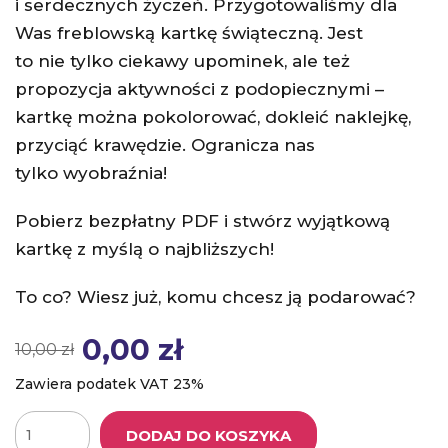
i serdecznych życzeń. Przygotowaliśmy dla
Was freblowską kartkę świąteczną. Jest
to nie tylko ciekawy upominek, ale też
propozycja aktywności z podopiecznymi –
kartkę można pokolorować, dokleić naklejkę,
przyciąć krawędzie. Ogranicza nas
tylko wyobraźnia!
Pobierz bezpłatny PDF i stwórz wyjątkową
kartkę z myślą o najbliższych!
To co? Wiesz już, komu chcesz ją podarować?
0,00
zł
10,00
zł
Pierwotna cena wynosiła: 10,00 zł.
Aktualna cena wynosi: 0,00 zł.
Zawiera podatek VAT 23%
DODAJ DO KOSZYKA